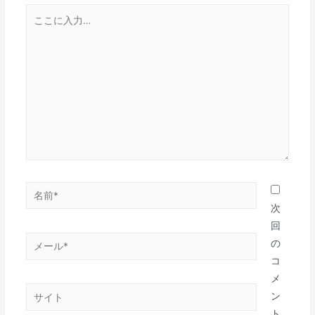
こ
ン
こ
に
入
力…
名
前
次
*
回
メ
の
ー
コ
ル
メ
サ
*
ン
イ
ト