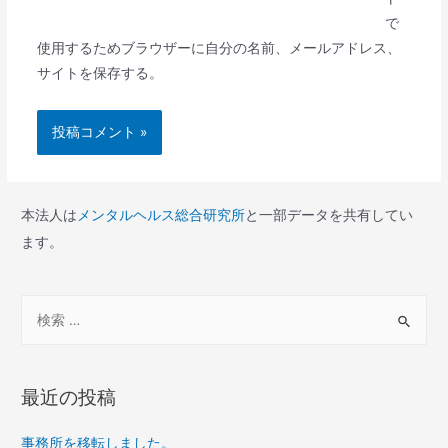
ト
で
使用するためブラウザーに自分の名前、メールアドレス、
サイトを保存する。
本法人は
メンタルヘルス総合研究所
と一部データを共有してい
ます。
検
索
対
象
最近の投稿
:
事務所を移転しました。