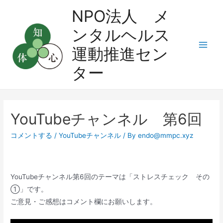
コ
NPO法人 メ
ン
ンタルヘルス
テ
ン
運動推進セン
Main
ツ
ター
へ
Men
ス
キ
ッ
YouTubeチャンネル 第6回
プ
コメントする
/
YouTubeチャンネル
/ By
endo@mmpc.xyz
YouTubeチャンネル第6回のテーマは「ストレスチェック その
①」です。
ご意見・ご感想はコメント欄にお願いします。