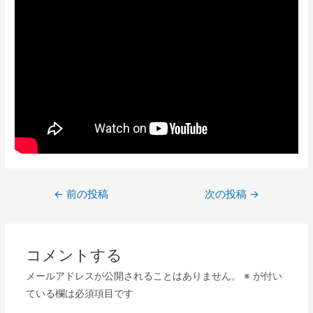
投
←
前の投稿
次の投稿
→
稿
ナ
ビ
コメントする
ゲ
メールアドレスが公開されることはありません。
※
が付い
ー
ている欄は必須項目です
シ
ョ