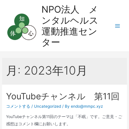
コ
NPO法人 メ
ン
ンタルヘルス
テ
ン
運動推進セン
Main
ツ
ター
へ
Men
ス
キ
ッ
月:
2023年10月
プ
YouTubeチャンネル 第11回
コメントする
/
Uncategorized
/ By
endo@mmpc.xyz
YouTubeチャンネル第11回のテーマは「不眠」です。ご意見・ご
感想はコメント欄にお願いします。