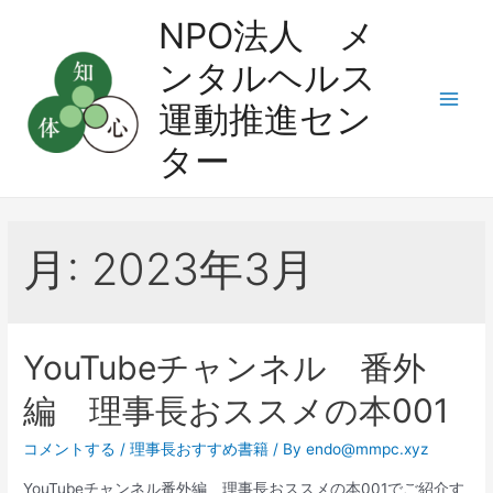
コ
NPO法人 メ
ン
ンタルヘルス
テ
ン
運動推進セン
Main
ツ
ター
へ
Men
ス
キ
ッ
月:
2023年3月
プ
YouTubeチャンネル 番外
編 理事長おススメの本001
コメントする
/
理事長おすすめ書籍
/ By
endo@mmpc.xyz
YouTubeチャンネル番外編 理事長おススメの本001でご紹介す