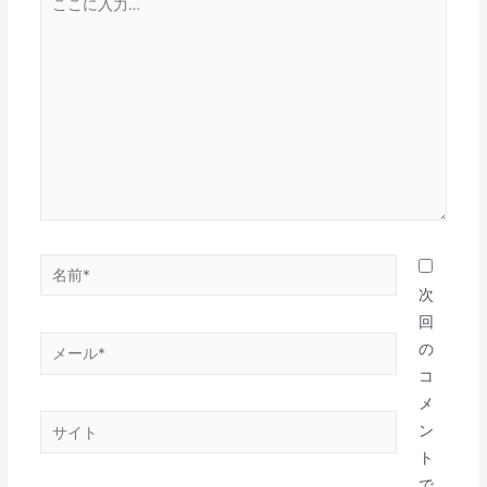
こ
に
入
力…
名
前
次
*
回
メ
の
ー
コ
ル
メ
サ
*
ン
イ
ト
ト
で