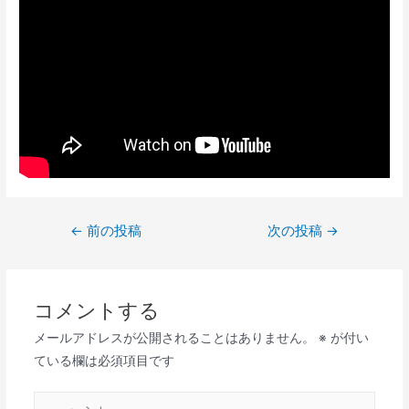
投
←
前の投稿
次の投稿
→
稿
ナ
ビ
コメントする
ゲ
メールアドレスが公開されることはありません。
※
が付い
ー
ている欄は必須項目です
シ
ョ
こ
ン