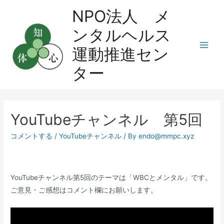
コ
NPO法人 メ
ン
ンタルヘルス
テ
ン
運動推進セン
Main
ツ
ター
へ
Men
ス
キ
ッ
YouTubeチャンネル 第5回
プ
コメントする
/
YouTubeチャンネル
/ By
endo@mmpc.xyz
YouTubeチャンネル第5回のテーマは「WBCとメンタル」です。
ご意見・ご感想はコメント欄にお願いします。