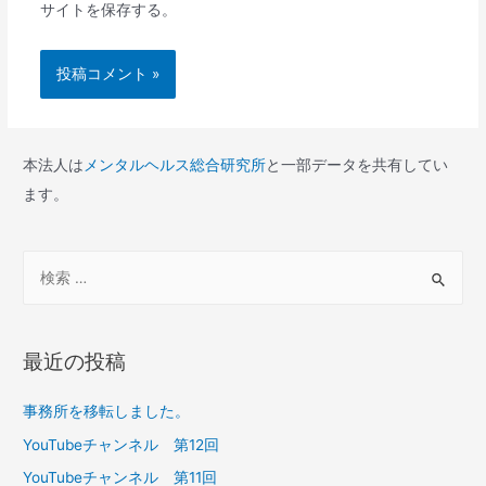
サイトを保存する。
本法人は
メンタルヘルス総合研究所
と一部データを共有してい
ます。
検
索
対
象
最近の投稿
:
事務所を移転しました。
YouTubeチャンネル 第12回
YouTubeチャンネル 第11回