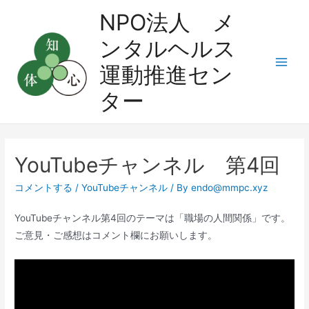
コ
NPO法人 メ
ン
ンタルヘルス
テ
ン
運動推進セン
Main
ツ
ター
へ
Men
ス
キ
ッ
YouTubeチャンネル 第4回
プ
コメントする
/
YouTubeチャンネル
/ By
endo@mmpc.xyz
YouTubeチャンネル第4回のテーマは「職場の人間関係」です。
ご意見・ご感想はコメント欄にお願いします。