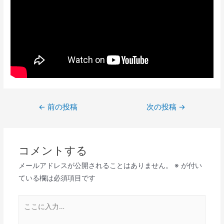
投
←
前の投稿
次の投稿
→
稿
ナ
ビ
コメントする
ゲ
メールアドレスが公開されることはありません。
※
が付い
ー
ている欄は必須項目です
シ
ョ
こ
ン
こ