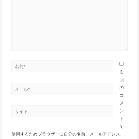
に
入
力…
名
前
次
*
回
メ
の
ー
コ
ル
メ
サ
*
ン
イ
ト
ト
で
使用するためブラウザーに自分の名前、メールアドレス、